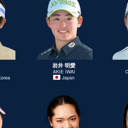
岩井 明愛
AKIE IWAI
C
Korea
Japan