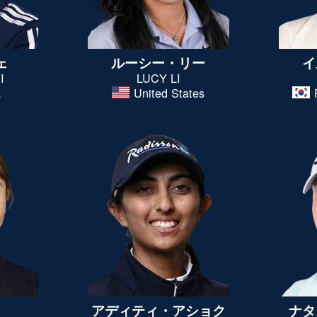
ェ
ルーシー・リー
イ
I
LUCY LI
a
United States
アディティ・アショク
ナタ