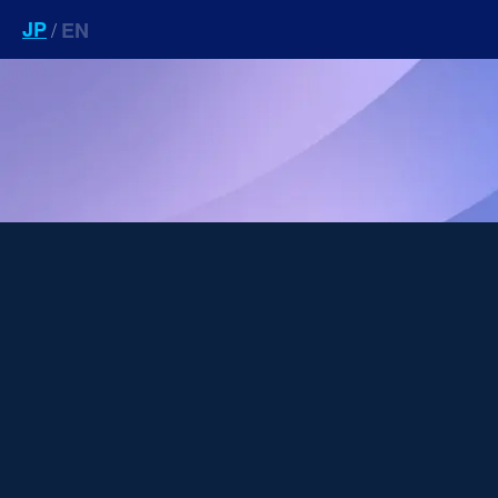
JP
/
EN