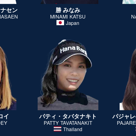
ワナセン
勝 みなみ
NASAEN
MINAMI KATSU
N
d
Japan
ロイ
パティ・
タバタナキト
パジャレ
OEY
PATTY
TAVATANAKIT
PAJAR
Thailand