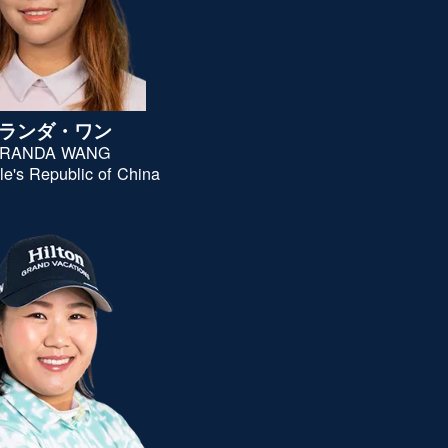
ランダ・ワン
IRANDA WANG
le's Republic of China