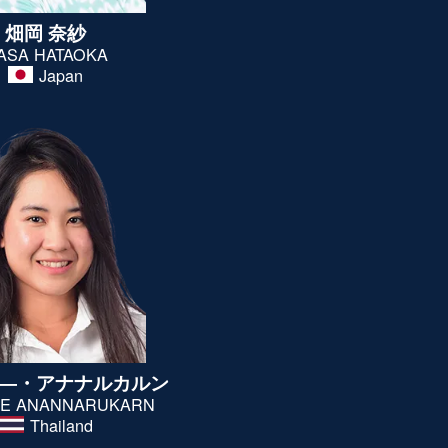
畑岡 奈紗
ASA HATAOKA
Japan
―・
アナナルカルン
EE
ANANNARUKARN
Thailand