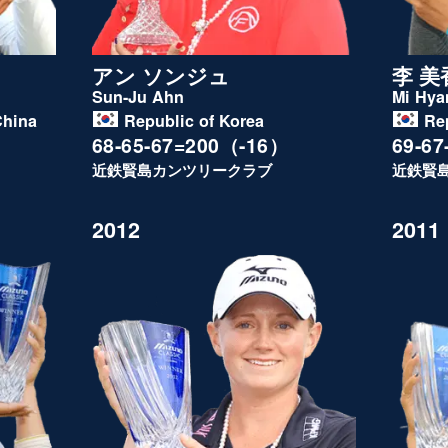
アン ソンジュ
李 美
Sun-Ju Ahn
Mi Hya
China
Republic of Korea
Re
68-65-67=200（-16）
69-6
近鉄賢島カンツリークラブ
近鉄賢
2012
2011