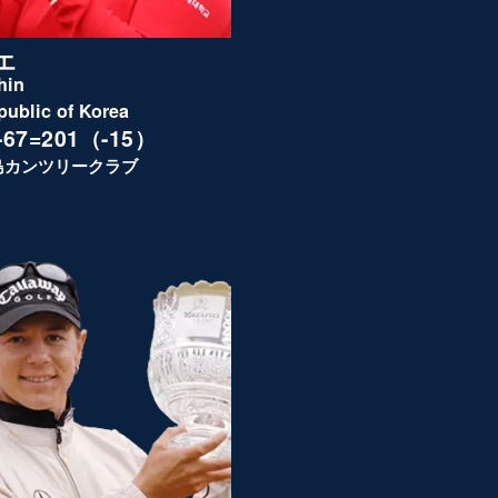
エ
hin
public of Korea
6-67=201（-15）
島カンツリークラブ