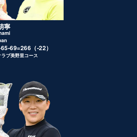
萌寧
nami
pan
8-65-69=266（-22）
クラブ美野里コース