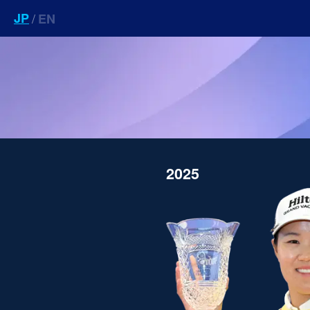
JP
/
EN
2025