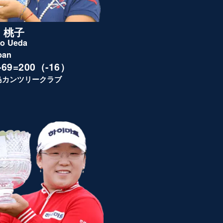
 桃子
o Ueda
pan
4-69=200（-16）
島カンツリークラブ