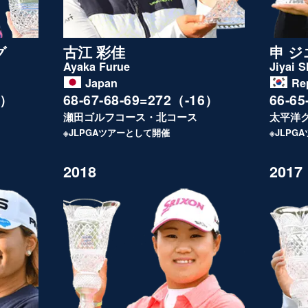
グ
古江 彩佳
申 ジ
Ayaka Furue
Jiyai S
Japan
Re
0）
68-67-68-69=272（-16）
66-6
瀬田ゴルフコース・北コース
太平洋
※JLPGAツアーとして開催
※JLPG
2018
2017