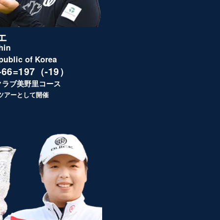
エ
hin
public of Korea
5-66=197（-19）
クラブ美野里コース
Aツアーとして開催