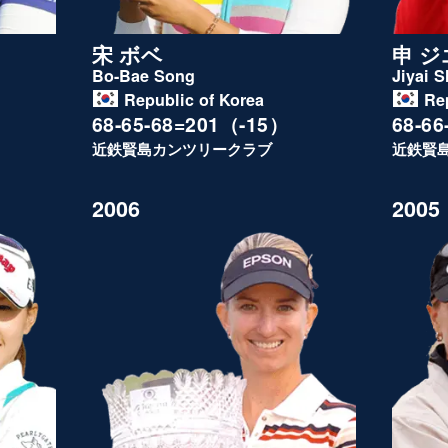
宋 ボベ
申 ジ
Bo-Bae Song
Jiyai S
Republic of Korea
Re
68-65-68=201（-15）
68-6
近鉄賢島カンツリークラブ
近鉄賢
2006
2005