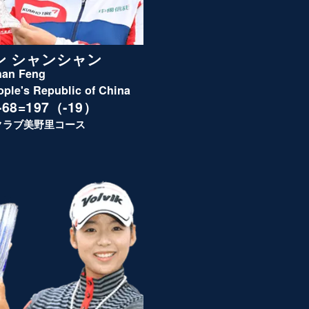
ン シャンシャン
han Feng
ople's Republic of China
3-68=197（-19）
クラブ美野里コース