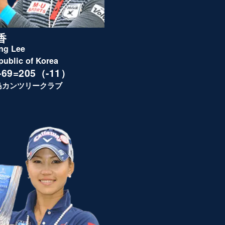
香
ng Lee
public of Korea
7-69=205（-11）
島カンツリークラブ